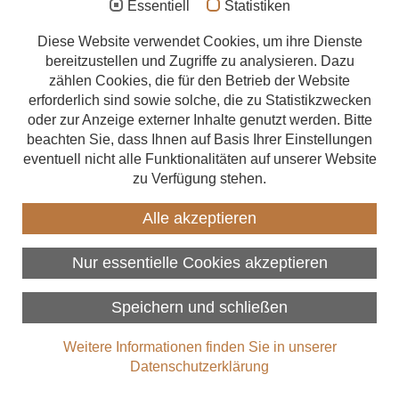
Essentiell
Statistiken
Aufstockung
Diese Website verwendet Cookies, um ihre Dienste
bereitzustellen und Zugriffe zu analysieren. Dazu
Anbau
Holzbau
zählen Cookies, die für den Betrieb der Website
Energetische Sanierung
erforderlich sind sowie solche, die zu Statistikzwecken
Wann ist ein Haus ein
oder zur Anzeige externer Inhalte genutzt werden. Bitte
Finanzierung
Holzhaus?
beachten Sie, dass Ihnen auf Basis Ihrer Einstellungen
eventuell nicht alle Funktionalitäten auf unserer Website
Zimmerer finden
zu Verfügung stehen.
Holzhäuser liegen im Trend – aber was genau macht ein
Über uns
Holzhaus aus? Die Fassade allein verrät es jedenfalls nicht.
Alle akzeptieren
Weiterlesen
Nur essentielle Cookies akzeptieren
Datenschutz
Speichern und schließen
Impressum
Weitere Informationen finden Sie in unserer
Copyright 2026
Datenschutzerklärung