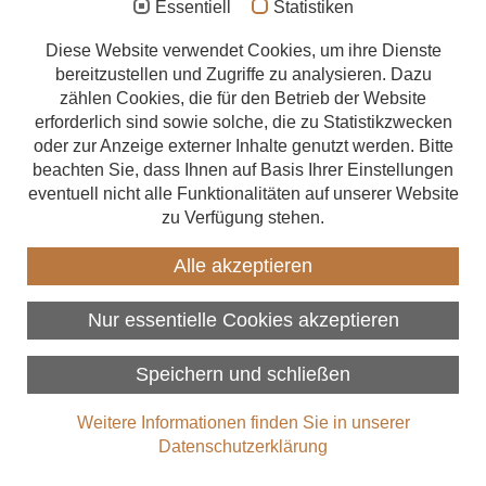
Essentiell
Statistiken
10 Irrtümer zum Bauen mit
Aufstockung
Diese Website verwendet Cookies, um ihre Dienste
Holz
bereitzustellen und Zugriffe zu analysieren. Dazu
Anbau
zählen Cookies, die für den Betrieb der Website
Immer noch gibt es alte Vorurteile, wenn es ums Bauen mit Holz
Energetische Sanierung
erforderlich sind sowie solche, die zu Statistikzwecken
geht. Guter Grund also, den 10 meistverbreiteten
oder zur Anzeige externer Inhalte genutzt werden. Bitte
Finanzierung
Falschannahmen die richtigen Fakten gegenüberzustellen:
beachten Sie, dass Ihnen auf Basis Ihrer Einstellungen
Weiterlesen
eventuell nicht alle Funktionalitäten auf unserer Website
Zimmerer finden
zu Verfügung stehen.
Über uns
Alle akzeptieren
Nur essentielle Cookies akzeptieren
Speichern und schließen
Weitere Informationen finden Sie in unserer
Datenschutzerklärung
Holzbau